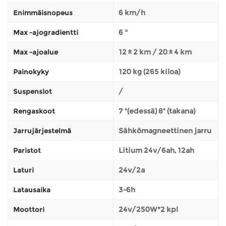
6 km/h
Enimmäisnopeus
6 °
Max -ajogradientti
12 ± 2 km / 20 ± 4 km
Max -ajoalue
120 kg (265 kiloa)
Painokyky
/
Suspensiot
7 "(edessä) 8" (takana)
Rengaskoot
Sähkömagneettinen jarru
Jarrujärjestelmä
Litium 24v/6ah, 12ah
Paristot
24v/2a
Laturi
3-6h
Latausaika
24v/250W*2 kpl
Moottori