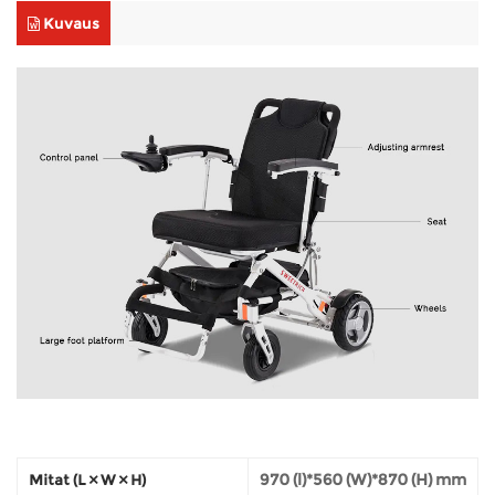
Kuvaus
970 (l)*560 (W)*870 (H) mm
Mitat (L × W × H)