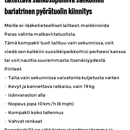
bariatrinen pyörätuolin kiinnitys
Meille ei-lääketieteelliset laitteet. markkinoida
Paras valinta matkavirtatuolista.
Tämä kompakti tuoli taittuu vain sekunnissa, voit
viedä sen kaikkiin suosikkipaikkoihisi perheesi kanssa
tai voit nauttia suuremmasta itsenäisyydestä.
Piirteet
· Taita vain sekunnissa vaivatonta kuljetusta varten
· Kevyt ja kannettava ratkaisu, vain 19 kg
· Isänvaraston alla
· Nopeus jopa 10 km/h (6 mph)
· Kompakti koko tallennus
· Vahvat renkaat
Sweetrichillä on sähköisten skoottereidemme ja