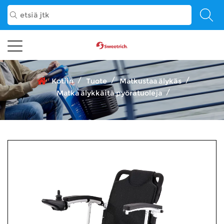
/
/
/
Kotiin
Tuote
Matkustaa älykäs
/
Matka älykkäitä pyörätuoleja