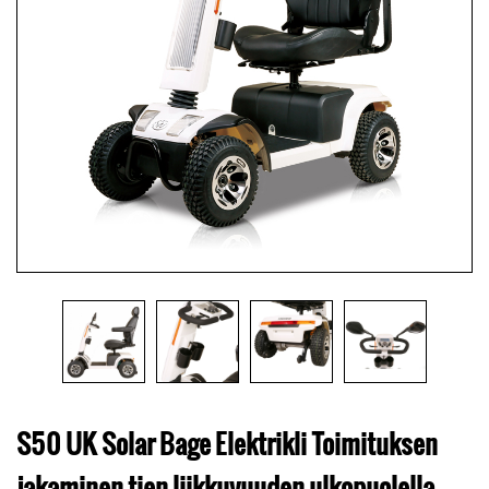
S50 UK Solar Bage Elektrikli Toimituksen
jakaminen tien liikkuvuuden ulkopuolella