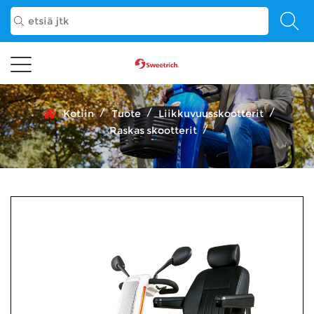
/
/
/
Kotiin
Tuote
Liikkuvuusskootterit
/
Raskas skootterit