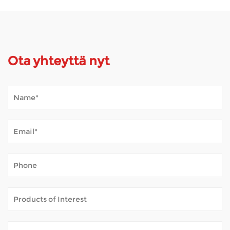
Ota yhteyttä nyt
Kuinka Mobility Scooter kestää ulkosää?
Jan 02, 2026
Mobiiliskootterit avaavat maailman monille ihmisille,