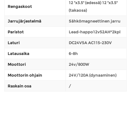
12 "x3.5" (edessä) 12 "x3.5"
Rengaskoot
(takaosa)
Jarrujärjestelmä
Sähkömagneettinen jarru
Paristot
Lead-happo12v52AH*2kpl
Laturi
DC24V5A AC115-230V
Latausaika
6-8h
Moottori
24v/800W
Moottorin ohjain
24V/120A (dynaaminen)
Raskain osa
/