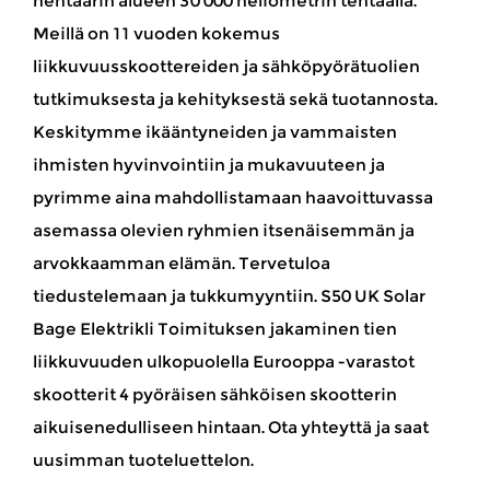
hehtaarin alueen 30 000 neliömetrin tehtaalla.
Meillä on 11 vuoden kokemus
liikkuvuusskoottereiden ja sähköpyörätuolien
tutkimuksesta ja kehityksestä sekä tuotannosta.
Keskitymme ikääntyneiden ja vammaisten
ihmisten hyvinvointiin ja mukavuuteen ja
pyrimme aina mahdollistamaan haavoittuvassa
asemassa olevien ryhmien itsenäisemmän ja
arvokkaamman elämän. Tervetuloa
tiedustelemaan ja tukkumyyntiin. S50 UK Solar
Bage Elektrikli Toimituksen jakaminen tien
liikkuvuuden ulkopuolella Eurooppa -varastot
skootterit 4 pyöräisen sähköisen skootterin
aikuisenedulliseen hintaan. Ota yhteyttä ja saat
uusimman tuoteluettelon.