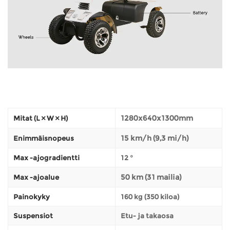
1280x640x1300mm
Mitat (L × W × H)
15 km/h (9,3 mi/h)
Enimmäisnopeus
Max -ajogradientti
12 °
50 km (31 mailia)
Max -ajoalue
Painokyky
160 kg (350 kiloa)
Suspensiot
Etu- ja takaosa