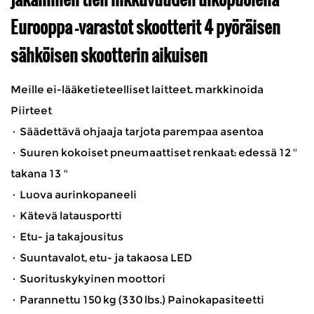
Eurooppa -varastot skootterit 4 pyöräisen
sähköisen skootterin aikuisen
Meille ei-lääketieteelliset laitteet. markkinoida
Piirteet
· Säädettävä ohjaaja tarjota parempaa asentoa
· Suuren kokoiset pneumaattiset renkaat: edessä 12 ''
takana 13 ''
· Luova aurinkopaneeli
· Kätevä latausportti
· Etu- ja takajousitus
· Suuntavalot, etu- ja takaosa LED
· Suorituskykyinen moottori
· Parannettu 150 kg (330 lbs.) Painokapasiteetti