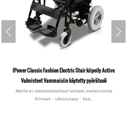
IPower Classic Fashion Electric Stair kiipeily Active
Valmisteet Vammaisiin käytetty pyörätuoli
Meille ei-lääketieteelliset laitteet. markkinoida
Piirteet · Ulkoilutaso · Sää...