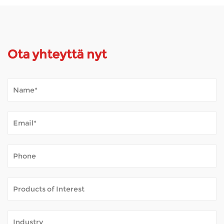
Ota yhteyttä nyt
Kuinka Mobility Scooter kestää ulkosää?
Jan 02, 2026
Mobiiliskootterit avaavat maailman monille ihmisille,