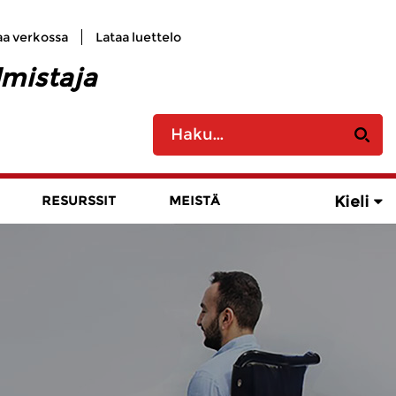
aa verkossa
Lataa luettelo
lmistaja
Kieli
RESURSSIT
MEISTÄ