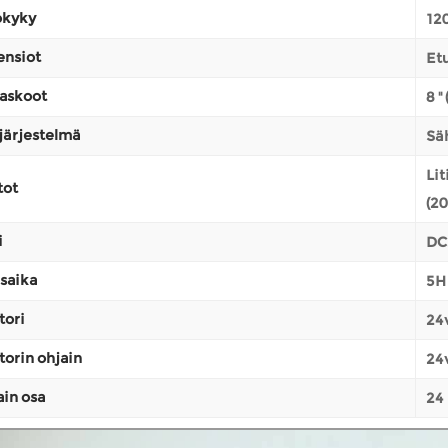
okyky
120
ensiot
Etu
askoot
8 '
järjestelmä
Sä
Li
tot
(20
i
DC
saika
5H
tori
24
orin ohjain
24
in osa
24 