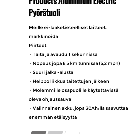
Products Aluminium Electric
Pyörätuoli
Meille ei-lääketieteelliset laitteet.
markkinoida
Piirteet
· Taita ja avaudu 1 sekunnissa
· Nopeus jopa 8,5 km tunnissa (5,2 mph)
· Suuri jalka -alusta
· Helppo liikkua taitettujen jälkeen
· Molemmille osapuolille käytettävissä
oleva ohjaussauva
· Valinnainen akku, jopa 30Ah: lla saavuttaa
enemmän etäisyyttä