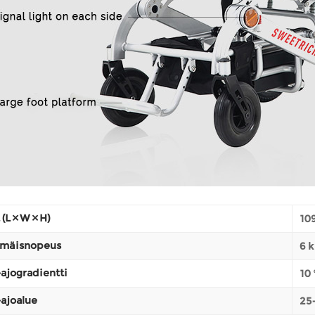
(L × W × H)
109
mäisnopeus
6 
ajogradientti
10 
ajoalue
25-