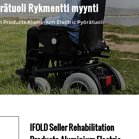
örätuoli Rykmentti myynti
on Products Aluminium Electric Pyörätuoli
IFOLD Seller Rehabilitation