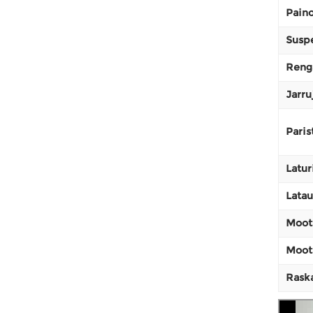
Pain
Susp
Reng
Jarru
Paris
Latur
Latau
Moot
Moott
Raska