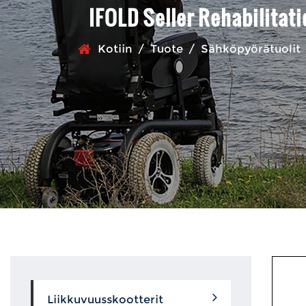
IFOLD Seller Rehabilitat
Kotiin
/
Tuote
/
Sähköpyörätuolit
Liikkuvuusskootterit