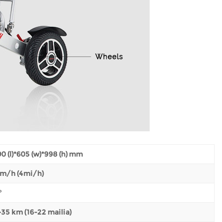
0 (l)*605 (w)*998 (h) mm
km/h (4mi/h)
°
35 km (16-22 mailia)