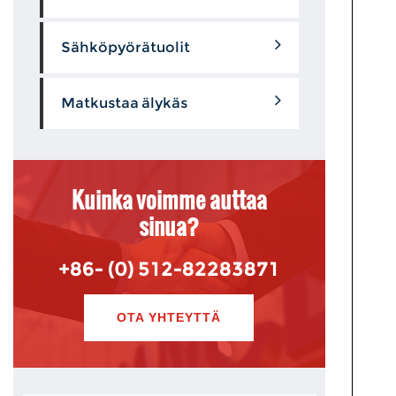
Sähköpyörätuolit
Matkustaa älykäs
Kuinka voimme auttaa
sinua?
+86- (0) 512-82283871
OTA YHTEYTTÄ