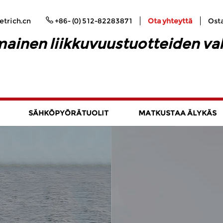
trich.cn
+86- (0) 512-82283871
Ota yhteyttä
Ost
ainen liikkuvuustuotteiden va
SÄHKÖPYÖRÄTUOLIT
MATKUSTAA ÄLYKÄS