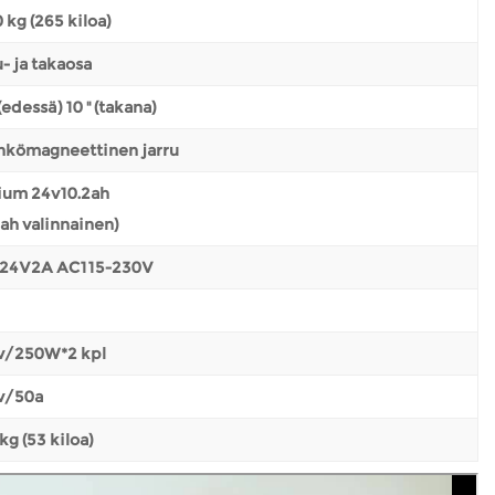
 kg (265 kiloa)
- ja takaosa
' (edessä) 10 '' (takana)
hkömagneettinen jarru
tium 24v10.2ah
ah valinnainen)
24V2A AC115-230V
v/250W*2 kpl
v/50a
kg (53 kiloa)