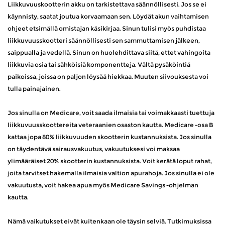
Liikkuvuuskootterin akku on tarkistettava säännöllisesti. Jos se ei
käynnisty, saatat joutua korvaamaan sen. Löydät akun vaihtamisen
ohjeet etsimällä omistajan käsikirjaa. Sinun tulisi myös puhdistaa
liikkuvuusskootteri säännöllisesti sen sammuttamisen jälkeen,
saippualla ja vedellä. Sinun on huolehdittava siitä, ettet vahingoita
liikkuvia osia tai sähköisiä komponentteja. Vältä pysäköintiä
paikoissa, joissa on paljon löysää hiekkaa. Muuten siivouksesta voi
tulla painajainen.
Jos sinulla on Medicare, voit saada ilmaisia ​​tai voimakkaasti tuettuja
liikkuvuusskoottereita veteraanien osaston kautta. Medicare -osa B
kattaa jopa 80% liikkuvuuden skootterin kustannuksista. Jos sinulla
on täydentävä sairausvakuutus, vakuutuksesi voi maksaa
ylimääräiset 20% skootterin kustannuksista. Voit kerätä loput rahat,
joita tarvitset hakemalla ilmaisia ​​valtion apurahoja. Jos sinulla ei ole
vakuutusta, voit hakea apua myös Medicare Savings -ohjelman
kautta.
Nämä vaikutukset eivät kuitenkaan ole täysin selviä. Tutkimuksissa