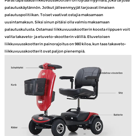
Paras tapa saada liikkuvuusskootteri on löytää myymälä, joka tarjoaa
palautuskäytännön. Jotkut jälleenmyyjät tarjoavat ilmaisen
palautuspolitiikan. Toiset vaativat ostajia maksamaan
uusintamaksun. Siksi sinun pitäisi olla valmis maksamaan
palautuskulusta. Ostamasi liikkuvuusskootterin koosta riippuen voit
valita takaveto- ja etuveto-skootterin välillä. Etuvetoisen
liikkuvuusskootterin painorajoitus on 980 kiloa, kun taas takaveto-
liikkuvuusskootterit ovat paljon pienempiä.