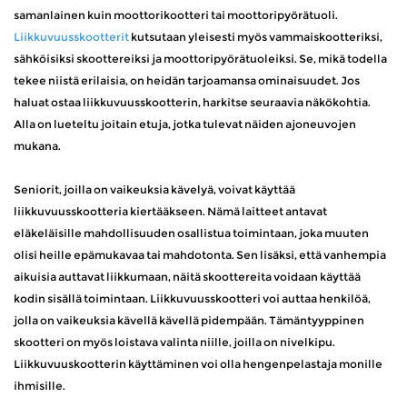
samanlainen kuin moottorikootteri tai moottoripyörätuoli.
Liikkuvuusskootterit
kutsutaan yleisesti myös vammaiskootteriksi,
sähköisiksi skoottereiksi ja moottoripyörätuoleiksi. Se, mikä todella
tekee niistä erilaisia, on heidän tarjoamansa ominaisuudet. Jos
haluat ostaa liikkuvuusskootterin, harkitse seuraavia näkökohtia.
Alla on lueteltu joitain etuja, jotka tulevat näiden ajoneuvojen
mukana.
Seniorit, joilla on vaikeuksia kävelyä, voivat käyttää
liikkuvuusskootteria kiertääkseen. Nämä laitteet antavat
eläkeläisille mahdollisuuden osallistua toimintaan, joka muuten
olisi heille epämukavaa tai mahdotonta. Sen lisäksi, että vanhempia
aikuisia auttavat liikkumaan, näitä skoottereita voidaan käyttää
kodin sisällä toimintaan. Liikkuvuusskootteri voi auttaa henkilöä,
jolla on vaikeuksia kävellä kävellä pidempään. Tämäntyyppinen
skootteri on myös loistava valinta niille, joilla on nivelkipu.
Liikkuvuuskootterin käyttäminen voi olla hengenpelastaja monille
ihmisille.