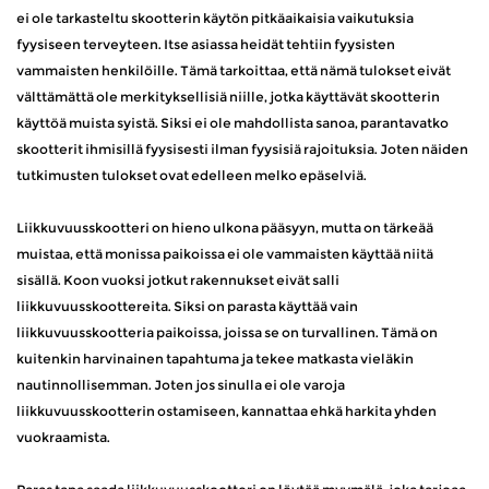
ei ole tarkasteltu skootterin käytön pitkäaikaisia ​​vaikutuksia
fyysiseen terveyteen. Itse asiassa heidät tehtiin fyysisten
vammaisten henkilöille. Tämä tarkoittaa, että nämä tulokset eivät
välttämättä ole merkityksellisiä niille, jotka käyttävät skootterin
käyttöä muista syistä. Siksi ei ole mahdollista sanoa, parantavatko
skootterit ihmisillä fyysisesti ilman fyysisiä rajoituksia. Joten näiden
tutkimusten tulokset ovat edelleen melko epäselviä.
Liikkuvuusskootteri on hieno ulkona pääsyyn, mutta on tärkeää
muistaa, että monissa paikoissa ei ole vammaisten käyttää niitä
sisällä. Koon vuoksi jotkut rakennukset eivät salli
liikkuvuusskoottereita. Siksi on parasta käyttää vain
liikkuvuusskootteria paikoissa, joissa se on turvallinen. Tämä on
kuitenkin harvinainen tapahtuma ja tekee matkasta vieläkin
nautinnollisemman. Joten jos sinulla ei ole varoja
liikkuvuusskootterin ostamiseen, kannattaa ehkä harkita yhden
vuokraamista.