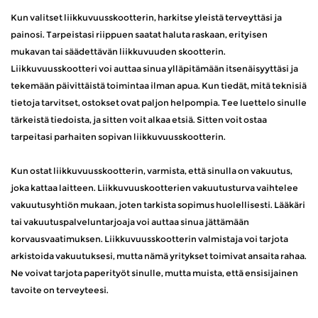
Kun valitset liikkuvuusskootterin, harkitse yleistä terveyttäsi ja
painosi. Tarpeistasi riippuen saatat haluta raskaan, erityisen
mukavan tai säädettävän liikkuvuuden skootterin.
Liikkuvuusskootteri voi auttaa sinua ylläpitämään itsenäisyyttäsi ja
tekemään päivittäistä toimintaa ilman apua. Kun tiedät, mitä teknisiä
tietoja tarvitset, ostokset ovat paljon helpompia. Tee luettelo sinulle
tärkeistä tiedoista, ja sitten voit alkaa etsiä. Sitten voit ostaa
tarpeitasi parhaiten sopivan liikkuvuusskootterin.
Kun ostat liikkuvuusskootterin, varmista, että sinulla on vakuutus,
joka kattaa laitteen. Liikkuvuuskootterien vakuutusturva vaihtelee
vakuutusyhtiön mukaan, joten tarkista sopimus huolellisesti. Lääkäri
tai vakuutuspalveluntarjoaja voi auttaa sinua jättämään
korvausvaatimuksen. Liikkuvuusskootterin valmistaja voi tarjota
arkistoida vakuutuksesi, mutta nämä yritykset toimivat ansaita rahaa.
Ne voivat tarjota paperityöt sinulle, mutta muista, että ensisijainen
tavoite on terveyteesi.