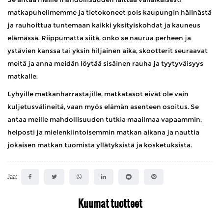
matkapuhelimemme ja tietokoneet pois kaupungin hälinästä
ja rauhoittua tuntemaan kaikki yksityiskohdat ja kauneus
elämässä. Riippumatta siitä, onko se naurua perheen ja
ystävien kanssa tai yksin hiljainen aika, skootterit seuraavat
meitä ja anna meidän löytää sisäinen rauha ja tyytyväisyys
matkalle.
Lyhyille matkanharrastajille,
matkatasot
eivät ole vain
kuljetusvälineitä, vaan myös elämän asenteen osoitus. Se
antaa meille mahdollisuuden tutkia maailmaa vapaammin,
helposti ja mielenkiintoisemmin matkan aikana ja nauttia
jokaisen matkan tuomista yllätyksistä ja kosketuksista.
Jaa:
Kuumat tuotteet