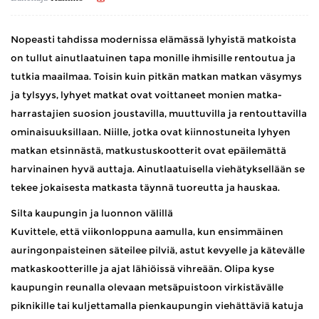
Nopeasti tahdissa modernissa elämässä lyhyistä matkoista
on tullut ainutlaatuinen tapa monille ihmisille rentoutua ja
tutkia maailmaa. Toisin kuin pitkän matkan matkan väsymys
ja tylsyys, lyhyet matkat ovat voittaneet monien matka-
harrastajien suosion joustavilla, muuttuvilla ja rentouttavilla
ominaisuuksillaan. Niille, jotka ovat kiinnostuneita lyhyen
matkan etsinnästä, matkustuskootterit ovat epäilemättä
harvinainen hyvä auttaja. Ainutlaatuisella viehätyksellään se
tekee jokaisesta matkasta täynnä tuoreutta ja hauskaa.
Silta kaupungin ja luonnon välillä
Kuvittele, että viikonloppuna aamulla, kun ensimmäinen
auringonpaisteinen säteilee pilviä, astut kevyelle ja kätevälle
matkaskootterille ja ajat lähiöissä vihreään. Olipa kyse
kaupungin reunalla olevaan metsäpuistoon virkistävälle
piknikille tai kuljettamalla pienkaupungin viehättäviä katuja