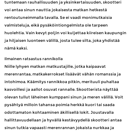
tuntemaan rauhallisuuden ja yksinkertaisuuden, skootteri
voi antaa sinun nauttia jokaisesta matkan hetkestä
rentoutuneimmalla tavalla. Se ei vaadi monimutkaisia ​​
valmisteluja, eikä pysäköintiongelmista ole tarpeen
huolehtia. Vain kevyt poljin voi kuljettaa kiireisen kaupungin
ja hiljaisen luonteen välillä, josta tulee silta, joka yhdistää
nämä kaksi.
Ilmainen ratsastus rannikolla
Niille lyhyen matkan matkustajille, jotka kaipaavat
merenrantaa, matkakerrokset lisäävät vähän romanssia ja
intohimoa. Käämitys rannikkoa pitkin, merituuli puhaltaa
kasvoillesi ja aallot osuvat rannalle. Skootterista näyttää
olevan tullut läheinen kumppani sinun ja meren välillä. Voit
pysähtyä milloin tahansa poimia herkkä kuori tai saada
odottamaton kohtaaminen äkillisellä lokit. Joustavalla
hallittavuudellaan ja hyvällä kestävyydellä skootteri antaa
sinun tutkia vapaasti merenrannan jokaista nurkkaa ja