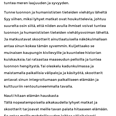
tuntea meren laajuuden ja syvyyden.
Tunne luonnon ja humanististen tieteiden viehätys läheltä
Syy siihen, miksi lyhyet matkat ovat houkuttelevia, johtuu
suurelta osin siitä, että niiden avulla ihmiset voivat tuntea
luonnon ja humanististen tieteiden viehätysvoiman läheltä.
Ja matkustavat skootterit ainutlaatuisella näkökulmallaan
antaa sinun kokea tämän syvemmin. Kuljettaako se
muinaisen kaupungin kivilevyille ja kuuntelee historian
kuiskauksia; tai ratsastaa maaseudun pelloilla ja tuntea
luonnon hengitystä; Tai oleskelu kadunkulmassa ja
maistamalla paikallisia välipaloja ja käsityötä, skootterit
antavat sinun integroitumaan paikalliseen elämään ja
kulttuuriin rentoutuneemmalla tavalla.
Nauti hitaan elämän hauskasta
Tällä nopeatempoisella aikakaudella lyhyet matkat ja
skootterit tarjoavat meille tavan palata hitaaseen elämään.
Se antaa meille mahdollisuuden laittaa väliaikaisesti