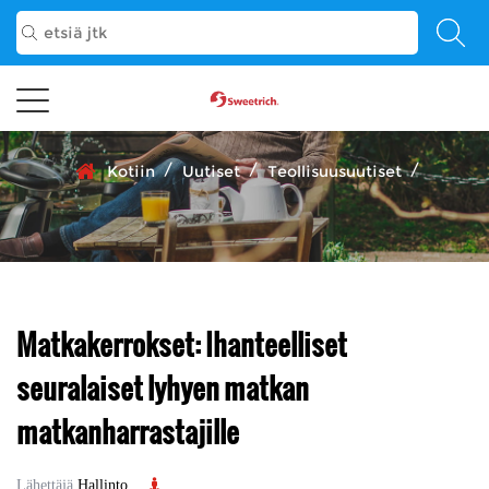
/
/
/
Kotiin
Uutiset
Teollisuusuutiset
Matkakerrokset: Ihanteelliset
seuralaiset lyhyen matkan
matkanharrastajille
Lähettäjä
Hallinto