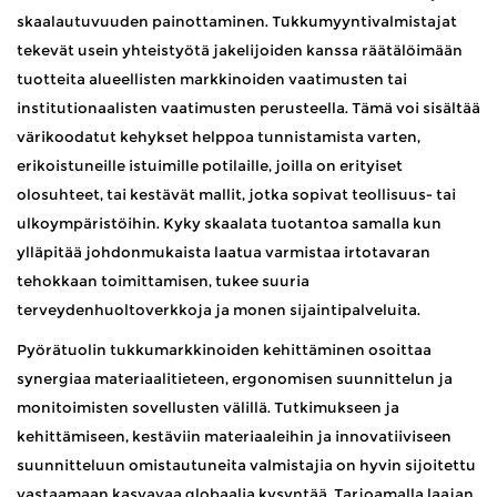
skaalautuvuuden painottaminen. Tukkumyyntivalmistajat
tekevät usein yhteistyötä jakelijoiden kanssa räätälöimään
tuotteita alueellisten markkinoiden vaatimusten tai
institutionaalisten vaatimusten perusteella. Tämä voi sisältää
värikoodatut kehykset helppoa tunnistamista varten,
erikoistuneille istuimille potilaille, joilla on erityiset
olosuhteet, tai kestävät mallit, jotka sopivat teollisuus- tai
ulkoympäristöihin. Kyky skaalata tuotantoa samalla kun
ylläpitää johdonmukaista laatua varmistaa irtotavaran
tehokkaan toimittamisen, tukee suuria
terveydenhuoltoverkkoja ja monen sijaintipalveluita.
Pyörätuolin tukkumarkkinoiden kehittäminen osoittaa
synergiaa materiaalitieteen, ergonomisen suunnittelun ja
monitoimisten sovellusten välillä. Tutkimukseen ja
kehittämiseen, kestäviin materiaaleihin ja innovatiiviseen
suunnitteluun omistautuneita valmistajia on hyvin sijoitettu
vastaamaan kasvavaa globaalia kysyntää. Tarjoamalla laajan