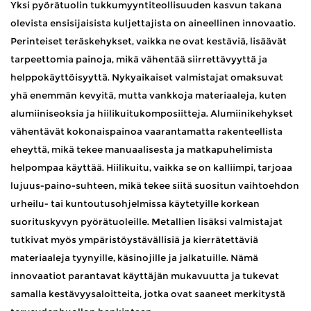
Yksi pyörätuolin tukkumyyntiteollisuuden kasvun takana
olevista ensisijaisista kuljettajista on aineellinen innovaatio.
Perinteiset teräskehykset, vaikka ne ovat kestäviä, lisäävät
tarpeettomia painoja, mikä vähentää siirrettävyyttä ja
helppokäyttöisyyttä. Nykyaikaiset valmistajat omaksuvat
yhä enemmän kevyitä, mutta vankkoja materiaaleja, kuten
alumiiniseoksia ja hiilikuitukomposiitteja. Alumiinikehykset
vähentävät kokonaispainoa vaarantamatta rakenteellista
eheyttä, mikä tekee manuaalisesta ja matkapuhelimista
helpompaa käyttää. Hiilikuitu, vaikka se on kalliimpi, tarjoaa
lujuus-paino-suhteen, mikä tekee siitä suositun vaihtoehdon
urheilu- tai kuntoutusohjelmissa käytetyille korkean
suorituskyvyn pyörätuoleille. Metallien lisäksi valmistajat
tutkivat myös ympäristöystävällisiä ja kierrätettäviä
materiaaleja tyynyille, käsinojille ja jalkatuille. Nämä
innovaatiot parantavat käyttäjän mukavuutta ja tukevat
samalla kestävyysaloitteita, jotka ovat saaneet merkitystä