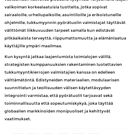
valikoiman korkealaatuisia tuotteita, jotka sopivat
sairaaloille, urheilupaikoille, asuintiloille ja erikoistuneille
ohjelmille, tukkumyynnin pyörätuolin valmistajat täyttävät
välittömät liikkuvuuden tarpeet samalla kun edistävät
pitkäaikaista terveyttä, riippumattomuutta ja elämänlaatua
käyttäjille ympäri maailmaa.
Kun kysyntä jatkaa laajentumista toimialojen välillä,
strategisten kumppanuuksien rakentaminen luotettavien
tukkumyyntikierrojen valmistajien kanssa on edelleen
välttämätöntä. Edistyneiden materiaalien, modulaarisen
suunnittelun ja teollisuuden välisen käytettävyyden
integrointi varmistaa, että pyörätuolit tarjoavat sekä
toiminnallisuutta että sopeutumiskykyä, joka täyttää
globaalien markkinoiden monipuoliset ja kehittyvät
vaatimukset.