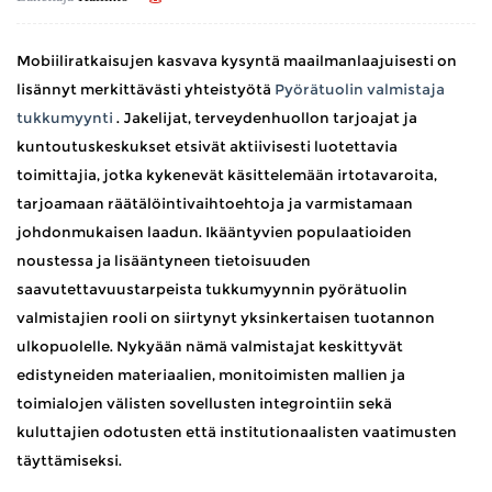
Mobiiliratkaisujen kasvava kysyntä maailmanlaajuisesti on
lisännyt merkittävästi yhteistyötä
Pyörätuolin valmistaja
tukkumyynti
. Jakelijat, terveydenhuollon tarjoajat ja
kuntoutuskeskukset etsivät aktiivisesti luotettavia
toimittajia, jotka kykenevät käsittelemään irtotavaroita,
tarjoamaan räätälöintivaihtoehtoja ja varmistamaan
johdonmukaisen laadun. Ikääntyvien populaatioiden
noustessa ja lisääntyneen tietoisuuden
saavutettavuustarpeista tukkumyynnin pyörätuolin
valmistajien rooli on siirtynyt yksinkertaisen tuotannon
ulkopuolelle. Nykyään nämä valmistajat keskittyvät
edistyneiden materiaalien, monitoimisten mallien ja
toimialojen välisten sovellusten integrointiin sekä
kuluttajien odotusten että institutionaalisten vaatimusten
täyttämiseksi.