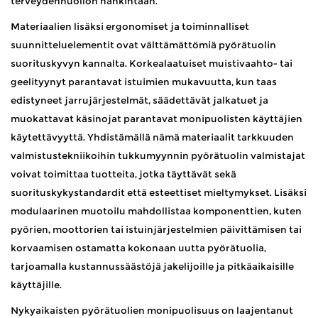
terveydenhuollon hankintaan.
Materiaalien lisäksi ergonomiset ja toiminnalliset
suunnitteluelementit ovat välttämättömiä pyörätuolin
suorituskyvyn kannalta. Korkealaatuiset muistivaahto- tai
geelityynyt parantavat istuimien mukavuutta, kun taas
edistyneet jarrujärjestelmät, säädettävät jalkatuet ja
muokattavat käsinojat parantavat monipuolisten käyttäjien
käytettävyyttä. Yhdistämällä nämä materiaalit tarkkuuden
valmistustekniikoihin tukkumyynnin pyörätuolin valmistajat
voivat toimittaa tuotteita, jotka täyttävät sekä
suorituskykystandardit että esteettiset mieltymykset. Lisäksi
modulaarinen muotoilu mahdollistaa komponenttien, kuten
pyörien, moottorien tai istuinjärjestelmien päivittämisen tai
korvaamisen ostamatta kokonaan uutta pyörätuolia,
tarjoamalla kustannussäästöjä jakelijoille ja pitkäaikaisille
käyttäjille.
Nykyaikaisten pyörätuolien monipuolisuus on laajentanut