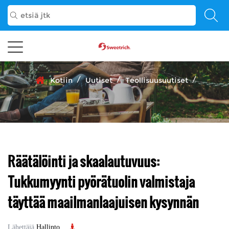
/
/
/
Kotiin
Uutiset
Teollisuusuutiset
Räätälöinti ja skaalautuvuus:
Tukkumyynti pyörätuolin valmistaja
täyttää maailmanlaajuisen kysynnän
Lähettäjä
Hallinto