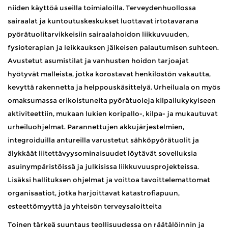
niiden käyttöä useilla toimialoilla. Terveydenhuollossa
sairaalat ja kuntoutuskeskukset luottavat irtotavarana
pyörätuolitarvikkeisiin sairaalahoidon liikkuvuuden,
fysioterapian ja leikkauksen jälkeisen palautumisen suhteen.
Avustetut asumistilat ja vanhusten hoidon tarjoajat
hyötyvät malleista, jotka korostavat henkilöstön vakautta,
kevyttä rakennetta ja helppouskäsittelyä. Urheiluala on myös
omaksumassa erikoistuneita pyörätuoleja kilpailukykyiseen
aktiviteettiin, mukaan lukien koripallo-, kilpa- ja mukautuvat
urheiluohjelmat. Parannettujen akkujärjestelmien,
integroiduilla antureilla varustetut sähköpyörätuolit ja
älykkäät liitettävyysominaisuudet löytävät sovelluksia
asuinympäristöissä ja julkisissa liikkuvuusprojekteissa.
Lisäksi hallituksen ohjelmat ja voittoa tavoittelemattomat
organisaatiot, jotka harjoittavat katastrofiapuun,
esteettömyyttä ja yhteisön terveysaloitteita
Toinen tärkeä suuntaus teollisuudessa on räätälöinnin ja