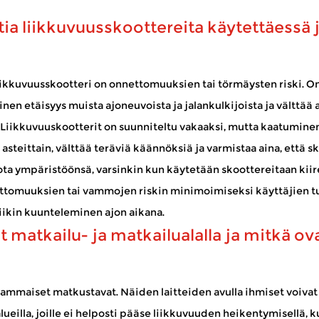
ajasta ilman...
tia liikkuvuusskoottereita käytettäessä
itkien matkojen kävely on vaikeaa. Niiden avulla on mahdollista v
iikkuvuusskootteri
on onnettomuuksien tai törmäysten riski. O
etään säännöllises...
linen etäisyys muista ajoneuvoista ja jalankulkijoista ja välttää a
suuden?
Liikkuvuuskootterit on suunniteltu vakaaksi, mutta kaatuminen vo
a on liikuntarajoitteita, ja he voivat navigoida kodeissa, yhteisöis
steittain, välttää teräviä käännöksiä ja varmistaa aina, että sk
teluun, joka yhdistää suoja...
a ympäristöönsä, varsinkin kun käytetään skoottereitaan kiireisi
ettomuuksien tai vammojen riskin minimoimiseksi käyttäjien tulee
ikin kuunteleminen ajon aikana.
t matkailu- ja matkailualalla ja mitkä o
svammaiset matkustavat. Näiden laitteiden avulla ihmiset voiva
ueilla, joille ei helposti pääse liikkuvuuden heikentymisellä, ku