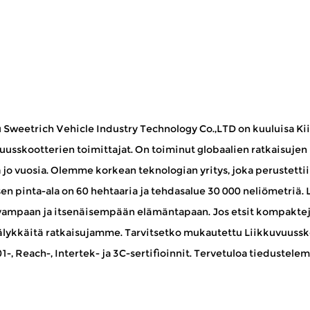
 Sweetrich Vehicle Industry Technology Co.,LTD on kuuluisa
Ki
vuusskootterien toimittajat
. On toiminut globaalien ratkaisujen
a jo vuosia. Olemme korkean teknologian yritys, joka perustetti
sen pinta-ala on 60 hehtaaria ja tehdasalue 30 000 neliömetri
vampaan ja itsenäisempään elämäntapaan. Jos etsit kompakteja
lykkäitä ratkaisujamme. Tarvitsetko
mukautettu Liikkuvuussk
-, Reach-, Intertek- ja 3C-sertifioinnit. Tervetuloa tiedustelem