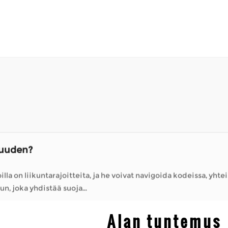
a on liikuntarajoitteita, ja he voivat navigoida kodeissa, yhteisöis
teluun, joka yhdistää suoja...
eille?
itykset, kuten liikkuvuusratkaisuihin erikoistuneet yritykset, tarjoavat tapoja
ajasta ilman...
itkien matkojen kävely on vaikeaa. Niiden avulla on mahdollista v
etään säännöllises...
suuden?
a on liikuntarajoitteita, ja he voivat navigoida kodeissa, yhteisöis
teluun, joka yhdistää suoja...
eille?
Alan tuntemus
itykset, kuten liikkuvuusratkaisuihin erikoistuneet yritykset, tarjoavat tapoja