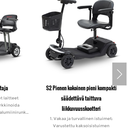
taja
S2 Pienen kokoinen pieni kompakti
säädettävä taittuva
t laitteet
arkkinoida
liikkuvuusskootteri
lumiinirunk...
1. Vakaa ja turvallinen istuimet:
Varustettu kaksoisistuimen