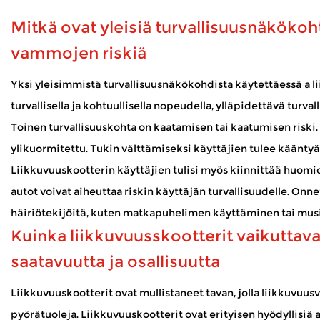
hoitaa asioita, käydä ystävien luona tai vain nauttia ulkoilma-
Mitkä ovat yleisiä turvallisuusnäkökoh
Kuinka Mobility Scooter kestää ulkosää?
vammojen riskiä
Jan 02, 2026
Mobiiliskootterit avaavat maailman monille ihmisille, joille p
Yksi yleisimmistä turvallisuusnäkökohdista käytettäessä a
l
raitista ilmaa – ilman jatkuvaa väsymystä. Kun skootteria käyt
turvallisella ja kohtuullisella nopeudella, ylläpidettävä turval
Kuinka sähköpyörätuolit varmistavat turvalli
Toinen turvallisuuskohta on kaatamisen tai kaatumisen riski. 
Dec 31, 2025
Sähköpyörätuolit tarjoavat ratkaisevan tärkeän avun niille, joill
ylikuormitettu. Tukin välttämiseksi käyttäjien tulee kääntyä a
tukkuvalmistaja , keskitymme tarkoitukselliseen suunnit
Liikkuvuuskootterin käyttäjien tulisi myös kiinnittää huomiot
autot voivat aiheuttaa riskin käyttäjän turvallisuudelle. Onn
häiriötekijöitä, kuten matkapuhelimen käyttäminen tai musi
Kuinka liikkuvuusskootterit vaikuttava
saatavuutta ja osallisuutta
Liikkuvuuskootterit ovat mullistaneet tavan, jolla liikkuvuu
pyörätuoleja. Liikkuvuuskootterit ovat erityisen hyödyllisiä al