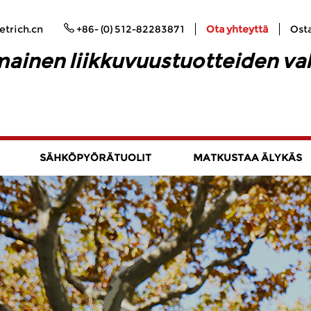
trich.cn
+86- (0) 512-82283871
Ota yhteyttä
Ost
ainen liikkuvuustuotteiden va
SÄHKÖPYÖRÄTUOLIT
MATKUSTAA ÄLYKÄS