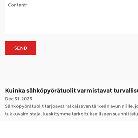
Dec 31, 2025
Sähköpyörätuolit tarjoavat ratkaisevan tärkeän avun niille, joill
tukkuvalmistaja , keskitymme tarkoitukselliseen suunnit
Kuinka tärkeä runkorakenne on sähköpyörätuol
Jan 05, 2026
Sähköpyörätuolit ovat muuttaneet sitä, kuinka monet ihmiset liikkuvat päiviensä aikana. Kuten a Pyörätuolin tukkuvalmistaja , yr
hoitaa asioita, käydä ystävien luona tai vain nauttia ulkoilma-
Kuinka Mobility Scooter kestää ulkosää?
Jan 02, 2026
Mobiiliskootterit avaavat maailman monille ihmisille, joille p
raitista ilmaa – ilman jatkuvaa väsymystä. Kun skootteria käyt
Kuinka sähköpyörätuolit varmistavat turvalli
Dec 31, 2025
Sähköpyörätuolit tarjoavat ratkaisevan tärkeän avun niille, joill
tukkuvalmistaja , keskitymme tarkoitukselliseen suunnit
Kuinka tärkeä runkorakenne on sähköpyörätuol
Jan 05, 2026
Sähköpyörätuolit ovat muuttaneet sitä, kuinka monet ihmiset liikkuvat päiviensä aikana. Kuten a Pyörätuolin tukkuvalmistaja , yr