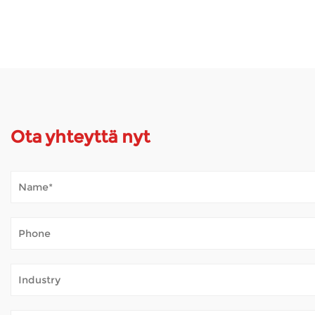
Ota yhteyttä nyt
Kuinka Mobility Scooter kestää ulkosää?
Jan 02, 2026
Mobiiliskootterit avaavat maailman monille ihmisille, joille p
raitista ilmaa – ilman jatkuvaa väsymystä. Kun skootteria käyt
Kuinka sähköpyörätuolit varmistavat turvalli