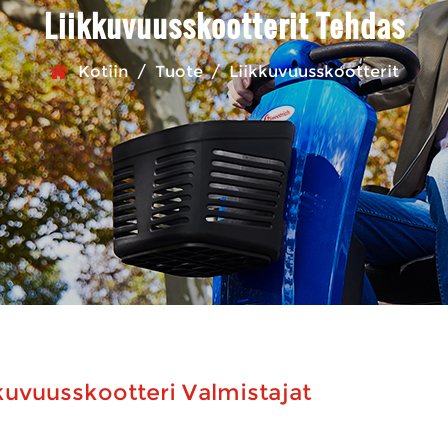
Liikkuvuusskootterit Tehdas
Kotiin
/
Tuote
/
Liikkuvuusskootterit
kuvuusskootteri Valmistajat