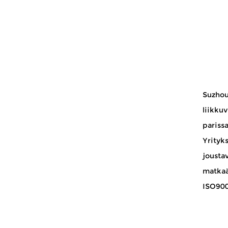
tteet.
Istuinta voidaan ...
inen/PG
Suzhou
liikku
pariss
Yrityk
jousta
matkaä
ISO9001