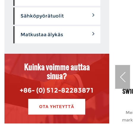
Sähköpyörätuolit
Matkustaa älykäs
Kuinka voimme auttaa
sinua?
+86- (0) 512-82283871
 3,94
Q2: Dynaaminen/PG -
SW10
， 2
ohjain/intuitiiviset säätimet/pitkä
OTA YHTEYTTÄ
rtti ja
matkaetäisyys latausta kohti
Mei
mark
teet
Piirteet Dynaaminen/PG -ohjain
Korkean suorituskyvyn moottori