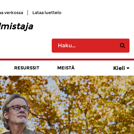
aa verkossa
Lataa luettelo
lmistaja
Kieli
RESURSSIT
MEISTÄ