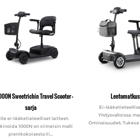
00N Sweetrichin Travel Scooter -
Lentomatkus
sarja
Ei-lääketieteellise
Yhdysvalloissa. m
lle ei-lääketieteelliset laitteet.
Ominaisuudet: Tukeva a
kinoida 1000N on viimeisin malli
pienikokoisesta lii...