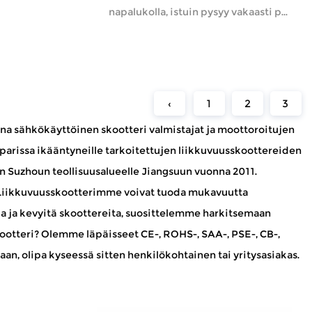
napalukolla, istuin pysyy vakaasti p...
‹
1
2
3
ina sähkökäyttöinen skootteri valmistajat
ja
moottoroitujen
 parissa ikääntyneille tarkoitettujen liikkuvuusskoottereiden
in Suzhoun teollisuusalueelle Jiangsuun vuonna 2011.
ä. Liikkuvuusskootterimme voivat tuoda mukavuutta
 ja kevyitä skoottereita, suosittelemme harkitsemaan
ootteri
? Olemme läpäisseet CE-, ROHS-, SAA-, PSE-, CB-,
aan, olipa kyseessä sitten henkilökohtainen tai yritysasiakas.