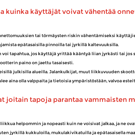
 ja kuinka käyttäjät voivat vähentää onn
iettää aikaa ulkona – vierailla paikallisissa kaupoissa, nauttia 
nnettomuuksien tai törmäysten riskin vähentämiseksi käyttäjie
jamista epätasaisilla pinnoilla tai jyrkillä kaltevuuksilla.
i tapahtua, jos käyttäjä yrittää kääntyä liian jyrkästi tai jos 
sä ja muualla entistä enemmän omavaraisesti. Luotettuna Pyörätuolin
ootterin paino on jaettu tasaisesti.
llä julkisilla alueilla. Jalankulkijat, muut liikkuvuuden skoott
 aina olla valppaita ja tietoisia ympäristöstään, valvoa esteitä
vat joitain tapoja parantaa vammaisten 
t liikkua helpommin ja nopeasti kuin ne voisivat jalkaa, ja ne 
ten jyrkillä kukkuloilla, mukulakivikatuilla ja epätasaisella maa