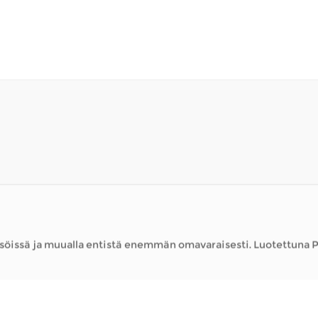
sä ja muualla entistä enemmän omavaraisesti. Luotettuna Pyörätuolin
iettää aikaa ulkona – vierailla paikallisissa kaupoissa, nauttia 
sä ja muualla entistä enemmän omavaraisesti. Luotettuna Pyörätuolin