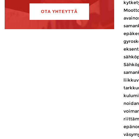
kytkety
Mootto
OTA YHTEYTTÄ
avaino
samank
epäkes
gyrosko
eksent
sähköp
Sähköp
samank
liikkuv
tarkku
kulumi
noidan
voiman
riittä
epänor
väsymys