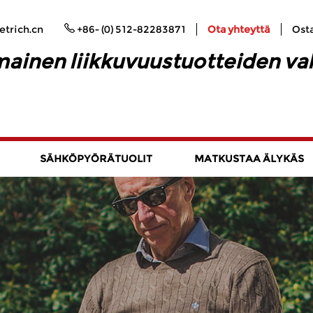
trich.cn
+86- (0) 512-82283871
Ota yhteyttä
Ost
ainen liikkuvuustuotteiden va
SÄHKÖPYÖRÄTUOLIT
MATKUSTAA ÄLYKÄS