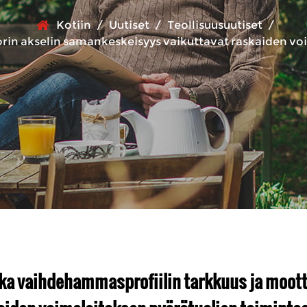
Kotiin
/
Uutiset
/
Teollisuusuutiset
/
rin akselin samankeskeisyys vaikuttavat raskaiden vo
ka vaihdehammasprofiilin tarkkuus ja moott