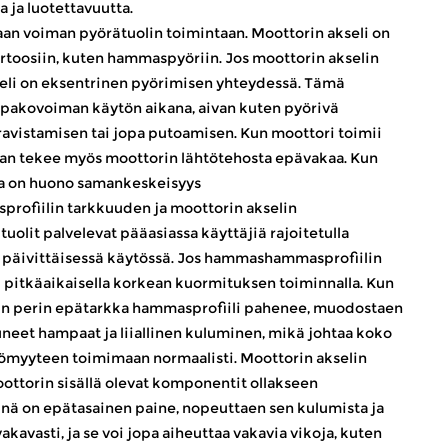
ja luotettavuutta. ​
an voiman pyörätuolin toimintaan. Moottorin akseli on
irtoosiin, kuten hammaspyöriin. Jos moottorin akselin
kseli on eksentrinen pyörimisen yhteydessä. Tämä
pakovoiman käytön aikana, aivan kuten pyörivä
 ravistamisen tai jopa putoamisen. Kun moottori toimii
 vaan tekee myös moottorin lähtötehosta epävakaa. Kun
la on huono samankeskeisyys ​
rofiilin tarkkuuden ja moottorin akselin
olit palvelevat pääasiassa käyttäjiä rajoitetulla
orma päivittäisessä käytössä. Jos hammashammasprofiilin
i pitkäaikaisella korkean kuormituksen toiminnalla. Kun
lun perin epätarkka hammasprofiili pahenee, muodostaen
uneet hampaat ja liiallinen kuluminen, mikä johtaa koko
ömyyteen toimimaan normaalisti. Moottorin akselin
oottorin sisällä olevat komponentit ollakseen
iinä on epätasainen paine, nopeuttaen sen kulumista ja
kavasti, ja se voi jopa aiheuttaa vakavia vikoja, kuten