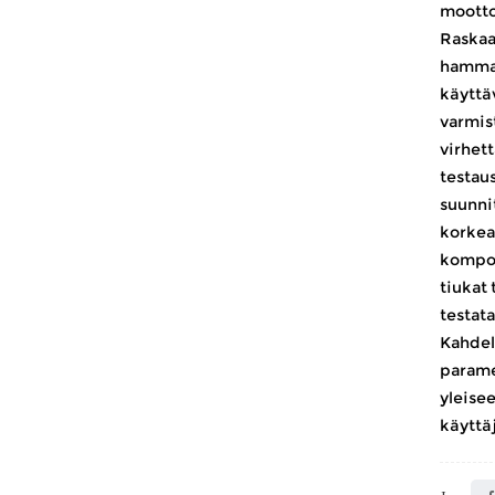
mootto
Raskaa
hammas
käyttä
varmis
virhet
testaus
suunni
korkea
kompon
tiukat 
testata
Kahdel
paramet
yleisee
käyttäj