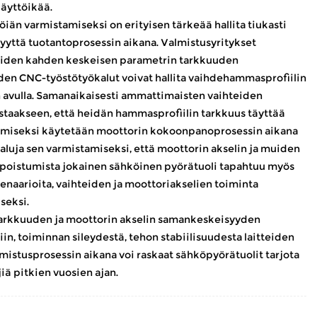
yttöikää. ​
än varmistamiseksi on erityisen tärkeää hallita tiukasti
yttä tuotantoprosessin aikana. Valmistusyritykset
 näiden kahden keskeisen parametrin tarkkuuden
den CNC-työstötyökalut voivat hallita vaihdehammasprofiilin
n avulla. Samanaikaisesti ammattimaisten vaihteiden
rmistaakseen, että heidän hammasprofiilin tarkkuus täyttää
semiseksi käytetään moottorin kokoonpanoprosessin aikana
aluja sen varmistamiseksi, että moottorin akselin ja muiden
 poistumista jokainen sähköinen pyörätuoli tapahtuu myös
skenaarioita, vaihteiden ja moottoriakselien toiminta
eksi. ​
arkkuuden ja moottorin akselin samankeskeisyyden
in, toiminnan sileydestä, tehon stabiilisuudesta laitteiden
lmistusprosessin aikana voi raskaat sähköpyörätuolit tarjota
iä pitkien vuosien ajan.