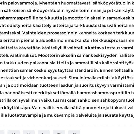
rin palovammoja, lyhentäen huomattavasti sähköpyörätuolin kä
n sähköisen sähköpyörätuolin hyvän toiminnan ja pitkän käyttöi
hammasprofiilin tarkkuutta ja moottorin akselin samankeskisy
vät edistyneitä käsittelylaitteita ja tarkkuustestausvälineitä
tamiseksi. Vaihteiden prosessoinnin kannalta korkean tarkkuu
tä erittäin pienellä alueella monimutkaisten leikkausprosessie
laitteita käytetään käsitellyillä vaihteilla kattava testaus va
tteluvaatimukset. Moottorin akselin samankeskisyyden hallit
n tarkkuuden paikannuslaitteita ja ammatillisia kalibrointityök
enttien samankeskeisyys täyttää standardin. Ennen tehtaalla
testaukset ja virheenkorjaukset. Simuloimalla erilaisia ​​käyttö
an ja optimoidaan tuotteen laadun ja suorituskyvyn varmistamis
la näennäisesti merkityksettömällä hammashammasprofiilin t
rilla on syvällinen vaikutus raskaan sähköisen sähköpyörätuoli
n käyttöikäyn. Vain hallitsemalla näitä parametreja tiukasti va
ille luotettavampia ja mukavampia palveluita ja seurata käyttäj