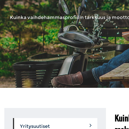
Kuinka vaihdehammasprofiilin tarkkuus ja mootto
Kuin
Yritysuutiset