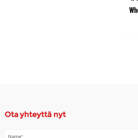
etäpyörät tuolin manuaaliseen
Whe
ohjaussauva ohjain sähkökäytön
ramppeille tai urheilu Turkissa
Ota yhteyttä nyt