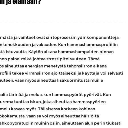
an ja elämään?
lmästä ja vaihteet ovat siirtoprosessin ydinkomponentteja.
ron tehokkuuden ja vakauden. Kun hammashammasprofiilin
ellistä istuvuutta. Käytön aikana hammashampaiden pinnan
llinen paine, mikä johtaa stressipitoisuuteen. Tämä
s aiheuttaa energian menetystä tehonsiirron aikana.
li tekee virransiirron ajoittaiseksi ja käyttäjä voi selvästi
uuteen, vaan myös aiheuttaa lisäkuormitusta muille
lia tärinää ja melua, kun hammaspyörät pyörivät. Kun
purema tuottaa iskun, joka aiheuttaa hammaspyörien
, melu kasvaa myös. Tällaisessa korkean kohinan
ökokemusta, vaan se voi myös aiheuttaa häiriöitä
hköpyörätuolin muihin osiin, aiheuttaen alun perin tiukasti