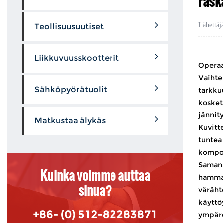
rask
Lähettäj
Teollisuusuutiset
Liikkuvuusskootterit
Opera
Vaihte
Sähköpyörätuolit
tarkku
kosketu
jännit
Matkustaa älykäs
Kuvitte
tuntea
kompone
Samana
Kuinka voimme auttaa
hammas
sinua?
väräht
käyttö
+86- (0) 512-82283871
ympärö