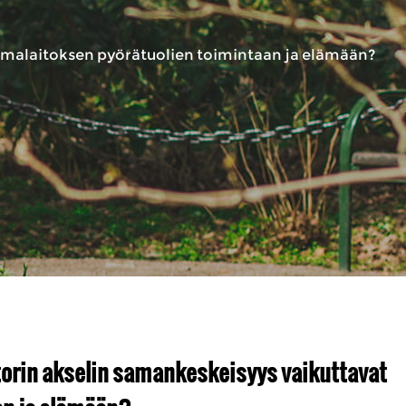
imalaitoksen pyörätuolien toimintaan ja elämään?
orin akselin samankeskeisyys vaikuttavat