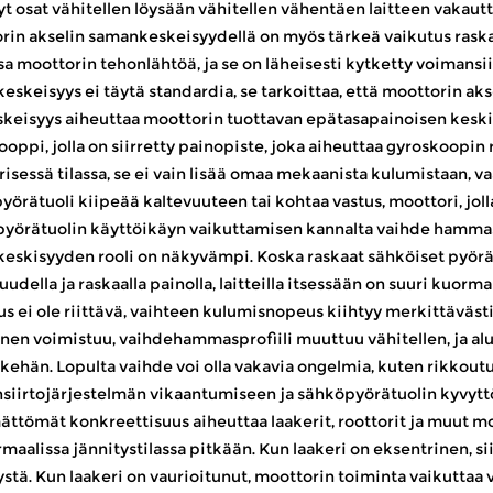
t osat vähitellen löysään vähitellen vähentäen laitteen vakautta 
rin akselin samankeskeisyydellä on myös tärkeä vaikutus raska
sa moottorin tehonlähtöä, ja se on läheisesti kytketty voimansi
eskeisyys ei täytä standardia, se tarkoittaa, että moottorin a
keisyys aiheuttaa moottorin tuottavan epätasapainoisen keski
oppi, jolla on siirretty painopiste, joka aiheuttaa gyroskoopin
risessä tilassa, se ei vain lisää omaa mekaanista kulumistaan,
yörätuoli kiipeää kaltevuuteen tai kohtaa vastus, moottori, jol
yörätuolin käyttöikäyn vaikuttamisen kannalta vaihde hammasp
eskisyyden rooli on näkyvämpi. Koska raskaat sähköiset pyörätu
uudella ja raskaalla painolla, laitteilla itsessään on suuri ku
us ei ole riittävä, vaihteen kulumisnopeus kiihtyy merkittäväst
nen voimistuu, vaihdehammasprofiili muuttuu vähitellen, ja a
kehän. Lopulta vaihde voi olla vakavia ongelmia, kuten rikkout
siirtojärjestelmän vikaantumiseen ja sähköpyörätuolin kyvytt
mättömät konkreettisuus aiheuttaa laakerit, roottorit ja muut m
maalissa jännitystilassa pitkään. Kun laakeri on eksentrinen, s
tä. Kun laakeri on vaurioitunut, moottorin toiminta vaikuttaa va