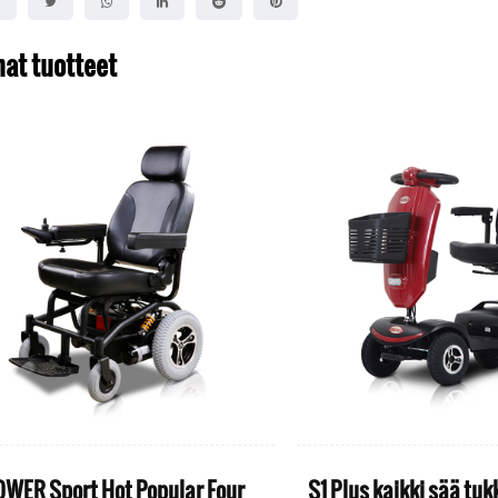
at tuotteet
OWER Sport Hot Popular Four
S1 Plus kaikki sää tu