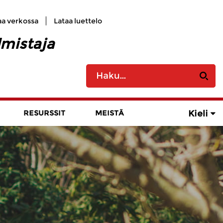
aa verkossa
Lataa luettelo
lmistaja
Kieli
RESURSSIT
MEISTÄ