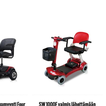
kkumyynti Four
SW 1000F valmis lähettämään