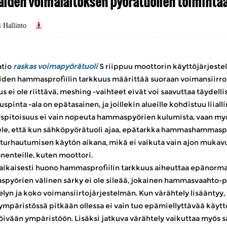
aiden voimalaitoksen pyörätuolien toiminta
ä
Hallinto
atio
raskas voimapyörätuoli
S riippuu moottorin käyttöjärjeste
iden hammasprofiilin tarkkuus määrittää suoraan voimansiir
us ei ole riittävä, meshing -vaihteet eivät voi saavuttaa täyd
spinta -ala on epätasainen, ja joillekin alueille kohdistuu liia
yspitoisuus ei vain nopeuta hammaspyörien kulumista, vaan myö
le, että kun sähköpyörätuoli ajaa, epätarkka hammashammasprofii
 turhautumisen käytön aikana, mikä ei vaikuta vain ajon mukav
nteille, kuten moottori. ​
ikaisesti huono hammasprofiilin tarkkuus aiheuttaa epänormaa
pyörien välinen särky ei ole sileää, jokainen hammasvaahto-
elyn ja koko voimansiirtojärjestelmän. Kun värähtely lisääntyy
ympäristössä pitkään ollessa ei vain tuo epämiellyttävää käytt
ivään ympäristöön. Lisäksi jatkuva värähtely vaikuttaa myös sä